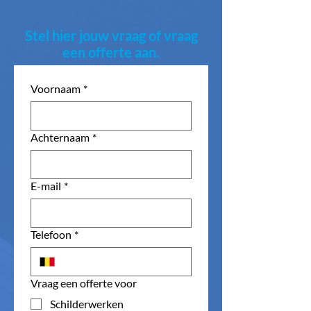
Stel hier jouw vraag of vraag
een offerte aan.
Voornaam
*
Achternaam
*
E-mail
*
Telefoon
*
Vraag een offerte voor
Schilderwerken