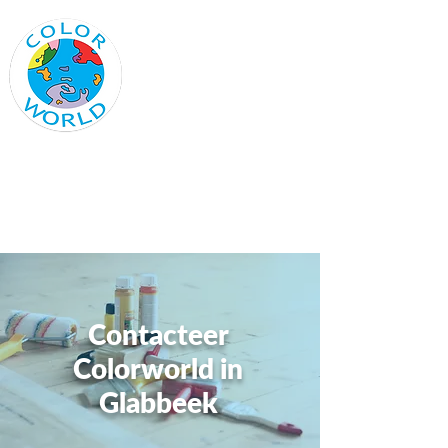
Vraag vandaag nog
een offerte aan
colorworld@outlook.be
0485 21 82 15
Contacteer
Colorworld in
Glabbeek