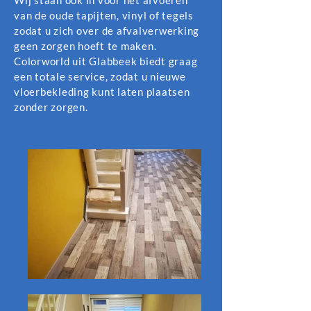
Wij staan ook in voor het afvoeren
van de oude tapijten, vinyl of tegels
zodat u zich over de afvalverwerking
geen zorgen hoeft te maken.
Colorworld uit Glabbeek biedt graag
een totale service, zodat u nieuwe
vloerbekleding kunt laten plaatsen
zonder zorgen.