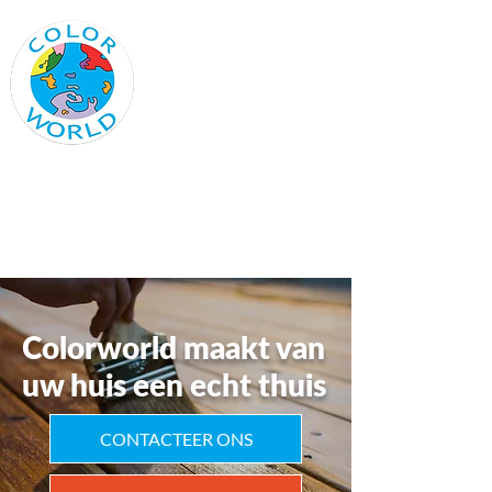
Vraag vandaag nog
een offerte aan
colorworld@outlook.be
0485 21 82 15
Colorworld maakt van
uw huis een echt thuis
CONTACTEER ONS