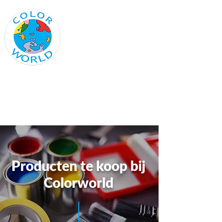
Vraag vandaag nog
een offerte aan
colorworld@outlook.be
0485 21 82 15
Producten te koop bij
Colorworld