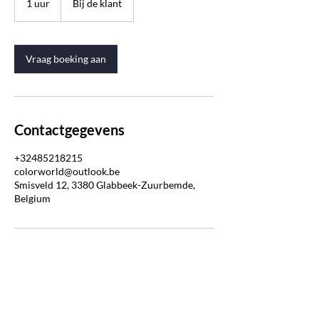
1 uur
1
Bij de klant
u
u
Vraag boeking aan
Contactgegevens
+32485218215
colorworld@outlook.be
Smisveld 12, 3380 Glabbeek-Zuurbemde,
Belgium