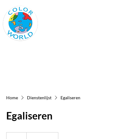
Vraag vandaag nog
een offerte aan
colorworld@outlook.be
0485 21 82 15
Home
Dienstenlijst
Egaliseren
Egaliseren